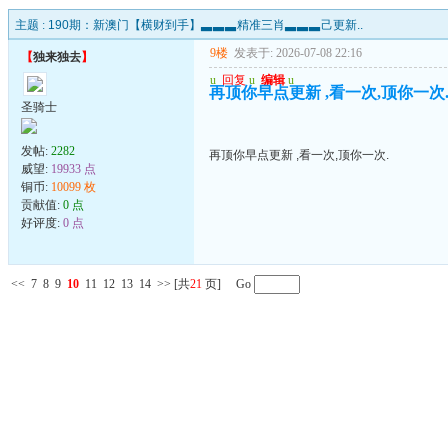
主题 :
190期：新澳门【横财到手】▃▃▃精准三肖▃▃▃己更新..
9楼
发表于: 2026-07-08 22:16
【
独来独去
】
u
回复
u
编辑
u
再顶你早点更新 ,看一次,顶你一次
圣骑士
发帖:
2282
再顶你早点更新 ,看一次,顶你一次.
威望:
19933 点
铜币:
10099 枚
贡献值:
0 点
好评度:
0 点
<<
7
8
9
10
11
12
13
14
>>
[共
21
页] Go