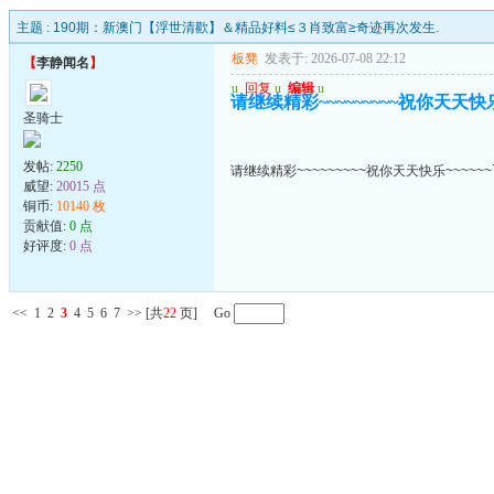
主题 :
190期：新澳门【浮世清歡】＆精品好料≤３肖致富≥奇迹再次发生.
板凳
发表于: 2026-07-08 22:12
【
李静闻名
】
u
回复
u
编辑
u
请继续精彩~~~~~~~~~祝你天天快乐~
圣骑士
发帖:
2250
请继续精彩~~~~~~~~~祝你天天快乐~~~~~~
威望:
20015 点
铜币:
10140 枚
贡献值:
0 点
好评度:
0 点
<<
1
2
3
4
5
6
7
>>
[共
22
页] Go