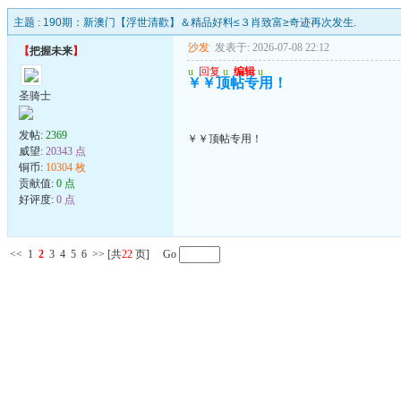
主题 :
190期：新澳门【浮世清歡】＆精品好料≤３肖致富≥奇迹再次发生.
沙发
发表于: 2026-07-08 22:12
【
把握未来
】
u
回复
u
编辑
u
￥￥顶帖专用！
圣骑士
发帖:
2369
￥￥顶帖专用！
威望:
20343 点
铜币:
10304 枚
贡献值:
0 点
好评度:
0 点
<<
1
2
3
4
5
6
>>
[共
22
页] Go