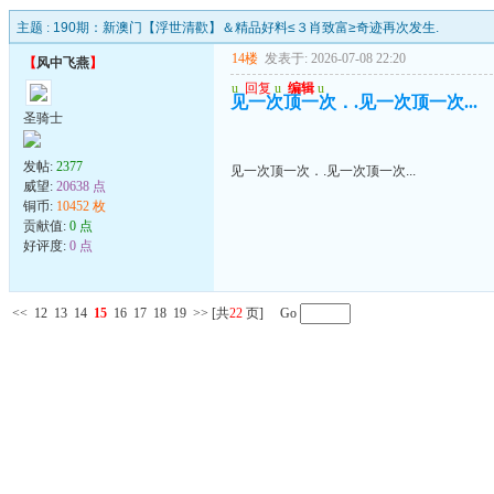
主题 :
190期：新澳门【浮世清歡】＆精品好料≤３肖致富≥奇迹再次发生.
14楼
发表于: 2026-07-08 22:20
【
风中飞燕
】
u
回复
u
编辑
u
见一次顶一次．.见一次顶一次...
圣骑士
发帖:
2377
见一次顶一次．.见一次顶一次...
威望:
20638 点
铜币:
10452 枚
贡献值:
0 点
好评度:
0 点
<<
12
13
14
15
16
17
18
19
>>
[共
22
页] Go