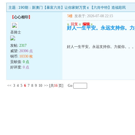
主题 :
190期：新澳门【暴富六肖】让你家财万贯￠【六肖中特】造福彩民
5楼
发表于: 2026-07-08 22:15
【
心心相印
】
u
回复
u
编辑
u
好人一生平安。永远支持你。力
圣骑士
发帖:
2317
好人一生平安。永远支持你。力挺你。。
威望:
20396 点
铜币:
10330 枚
贡献值:
0 点
好评度:
0 点
<<
3
4
5
6
7
8
9
10
>>
[共
16
页] Go