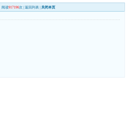
阅读
917196
次 |
返回列表
|
关闭本页