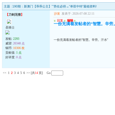
主题 :
190期：新澳门【乖乖公主】ˇˇ势在必得→“单双中特”最稳资料!
沙发
发表于: 2026-07-08 22:11
【
刀剑无情
】
u
回复
u
编辑
u
一份充满着发帖者的“智慧。辛劳
圣骑士
发帖:
2293
一份充满着发帖者的“智慧。辛劳。汗水”
威望:
20348 点
铜币:
10306 枚
贡献值:
1 点
好评度:
0 点
<<
1
2
3
4
5
6
>>
[共
14
页] Go