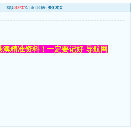
阅读
618737
次 |
返回列表
|
关闭本页
港澳精准资料！一定要记好 导航网
！