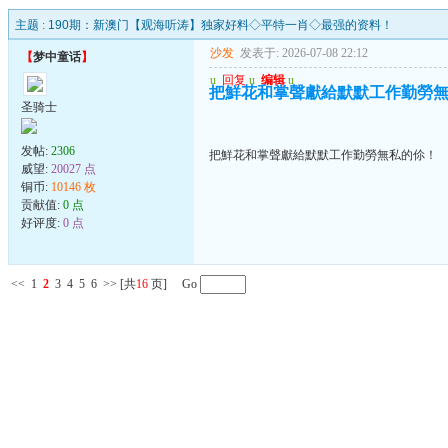
主题 :
190期：新澳门【观海听涛】独家好料◇平特一肖◇最强的资料！
沙发
发表于: 2026-07-08 22:12
【
梦中童话
】
u
回复
u
编辑
u
把鮮花和掌聲獻給默默工作勤勞
圣骑士
发帖:
2306
把鮮花和掌聲獻給默默工作勤勞無私的伱！
威望:
20027 点
铜币:
10146 枚
贡献值:
0 点
好评度:
0 点
<<
1
2
3
4
5
6
>>
[共
16
页] Go