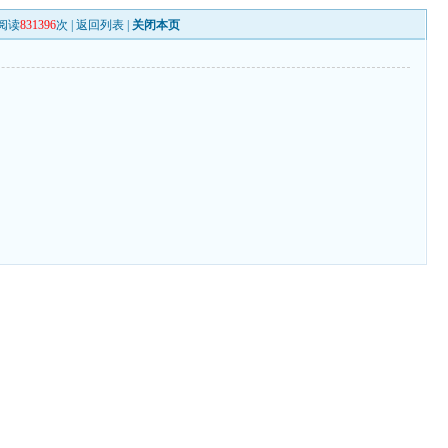
阅读
831396
次 |
返回列表
|
关闭本页