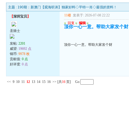
主题 :
190期：新澳门【观海听涛】独家好料◇平特一肖◇最强的资料！
11楼
发表于: 2026-07-08 22:22
【
深圳宝贝
】
u
回复
u
编辑
u
顶你一心一意。帮助大家发个财
圣骑士
发帖:
2201
顶你一心一意。帮助大家发个财
威望:
19692 点
铜币:
9978 枚
贡献值:
0 点
好评度:
0 点
<<
9
10
11
12
13
14
15
16
>>
[共
16
页] Go