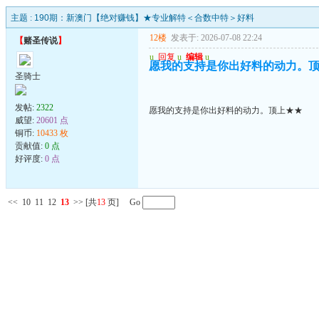
主题 :
190期：新澳门【绝对赚钱】★专业解特＜合数中特＞好料
12楼
发表于: 2026-07-08 22:24
【
赌圣传说
】
u
回复
u
编辑
u
愿我的支持是你出好料的动力。
圣骑士
发帖:
2322
愿我的支持是你出好料的动力。顶上★★
威望:
20601 点
铜币:
10433 枚
贡献值:
0 点
好评度:
0 点
<<
10
11
12
13
>>
[共
13
页] Go