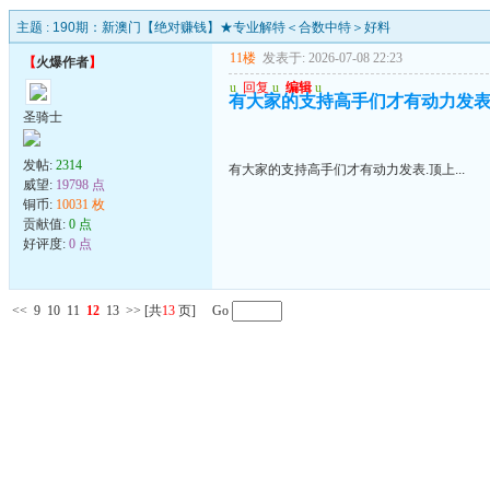
主题 :
190期：新澳门【绝对赚钱】★专业解特＜合数中特＞好料
11楼
发表于: 2026-07-08 22:23
【
火爆作者
】
u
回复
u
编辑
u
有大家的支持高手们才有动力发表.顶
圣骑士
发帖:
2314
有大家的支持高手们才有动力发表.顶上...
威望:
19798 点
铜币:
10031 枚
贡献值:
0 点
好评度:
0 点
<<
9
10
11
12
13
>>
[共
13
页] Go