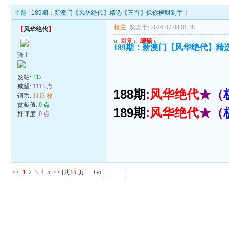
主题 :
189期：新澳门【风华绝代】精选【三肖】保你横财到手！
楼主
发表于: 2026-07-08 01:38
【
风华绝代
】
u
回复
u
编辑
u
189期：新澳门【风华绝代】
骑士
发帖:
312
威望:
1113 点
188期
:
风华绝代
★（
铜币:
1113 枚
贡献值:
0 点
189期
:
风华绝代
★（
好评度:
0 点
<<
1
2
3
4
5
>>
[共
15
页] Go