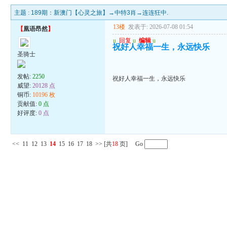
主题 :
189期：新澳门【心灵之旅】→中特3肖→连连狂中.
13楼
发表于: 2026-07-08 01:54
【
凰语昂然
】
u
回复
u
编辑
u
祝好人幸福一生，永远快乐
圣骑士
发帖:
2250
祝好人幸福一生，永远快乐
威望:
20128 点
铜币:
10196 枚
贡献值:
0 点
好评度:
0 点
<<
11
12
13
14
15
16
17
18
>>
[共
18
页] Go