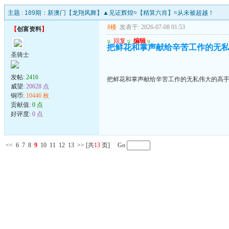
主题 :
189期：新澳门【龙翔凤舞】▲见证辉煌≈【精算六肖】≈从未被超越！
8楼
发表于: 2026-07-08 01:53
【
创富资料
】
u
回复
u
编辑
u
把鲜花和掌声献给辛苦工作的无
圣骑士
发帖:
2416
把鲜花和掌声献给辛苦工作的无私伟大的高
威望:
20628 点
铜币:
10446 枚
贡献值:
0 点
好评度:
0 点
<<
6
7
8
9
10
11
12
13
>>
[共
13
页] Go