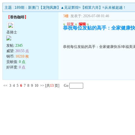
主题 :
189期：新澳门【龙翔凤舞】▲见证辉煌≈【精算六肖】≈从未被超越！
5楼
发表于: 2026-07-08 01:46
【
香热咖啡
】
u
回复
u
编辑
u
恭祝每位发贴的高手：全家健康快
圣骑士
发帖:
2345
恭祝每位发贴的高手：全家健康快乐!幸福美满
威望:
20155 点
铜币:
10210 枚
贡献值:
0 点
好评度:
0 点
<<
3
4
5
6
7
8
9
10
>>
[共
13
页] Go