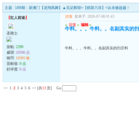
主题 :
189期：新澳门【龙翔凤舞】▲见证辉煌≈【精算六肖】≈从未被超越！
沙发
发表于: 2026-07-08 01:43
【
红人前途
】
u
回复
u
编辑
u
牛料。。。牛料。。名副其实的
圣骑士
发帖:
2299
牛料。。。牛料。。名副其实的扫庄料
威望:
20506 点
铜币:
10385 枚
贡献值:
0 点
好评度:
0 点
<<
1
2
3
4
5
6
>>
[共
13
页] Go