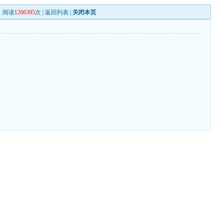
阅读
1266395
次 |
返回列表
|
关闭本页