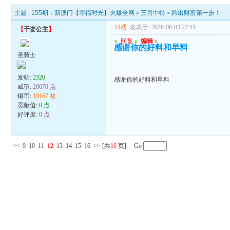
主题 :
155期：新澳门【幸福时光】火爆全网＜三肖中特＞跨出财富第一步！
11楼
发表于: 2026-06-03 22:15
【
千姿公主
】
u
回复
u
编辑
u
感谢你的好料和早料
圣骑士
发帖:
2320
感谢你的好料和早料
威望:
20070 点
铜币:
10167 枚
贡献值:
0 点
好评度:
0 点
<<
9
10
11
12
13
14
15
16
>>
[共
16
页] Go