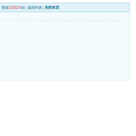
阅读
1255274
次 |
返回列表
|
关闭本页