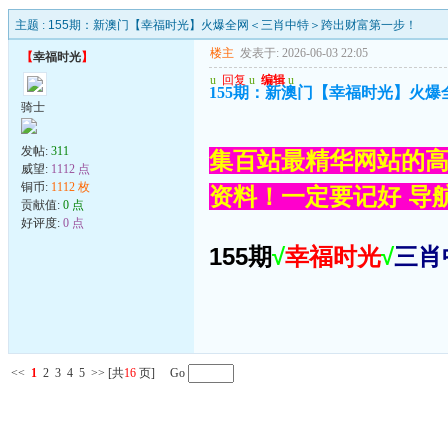
主题 :
155期：新澳门【幸福时光】火爆全网＜三肖中特＞跨出财富第一步！
楼主
发表于: 2026-06-03 22:05
【
幸福时光
】
u
回复
u
编辑
u
155期：新澳门【幸福时光】火
骑士
发帖:
311
集百站最精华网站的高
威望:
1112 点
铜币:
1112 枚
资料！一定要记好 导航网
贡献值:
0 点
好评度:
0 点
155期
√
幸福时光
√
三肖
<<
1
2
3
4
5
>>
[共
16
页] Go