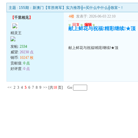
主题 :
155期：新澳门【常胜将军】实力推荐╬=买什么中什么╬致富~！
4楼
发表于: 2026-06-03 22:10
【
千里相见
】
u
回复
u
编辑
u
献上鲜花与祝福!精彩继续!★顶
精灵王
发帖:
2334
献上鲜花与祝福!精彩继续!★顶
威望:
20230 点
铜币:
10247 枚
贡献值:
0 点
好评度:
0 点
<<
2
3
4
5
6
7
8
9
>>
[共
18
页] Go