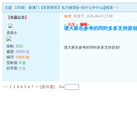
主题 :
155期：新澳门【常胜将军】实力推荐╬=买什么中什么╬致富~！
板凳
发表于: 2026-06-03 22:08
【
水晶公主
】
u
回复
u
编辑
u
请大家在参考的同时多多支持原创
圣骑士
发帖:
2312
请大家在参考的同时多多支持原创!
威望:
19928 点
铜币:
10096 枚
贡献值:
0 点
好评度:
0 点
<<
1
2
3
4
5
6
7
>>
[共
18
页] Go