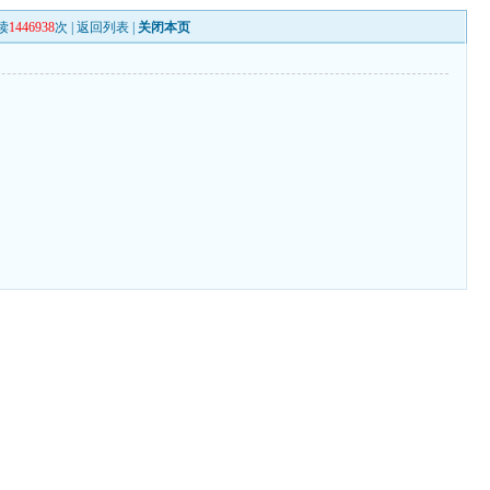
读
1446938
次 |
返回列表
|
关闭本页