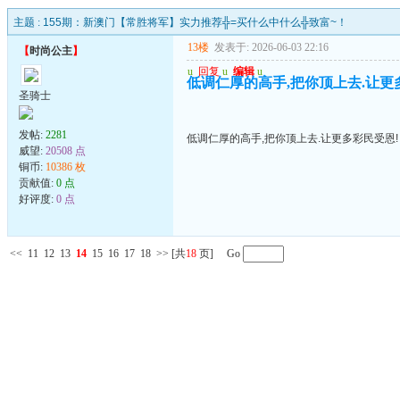
主题 :
155期：新澳门【常胜将军】实力推荐╬=买什么中什么╬致富~！
13楼
发表于: 2026-06-03 22:16
【
时尚公主
】
u
回复
u
编辑
u
低调仁厚的高手,把你顶上去.让更
圣骑士
发帖:
2281
低调仁厚的高手,把你顶上去.让更多彩民受恩!
威望:
20508 点
铜币:
10386 枚
贡献值:
0 点
好评度:
0 点
<<
11
12
13
14
15
16
17
18
>>
[共
18
页] Go