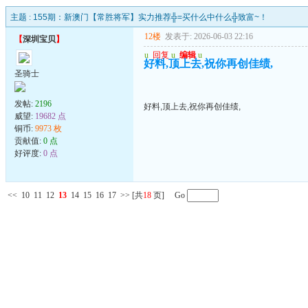
主题 :
155期：新澳门【常胜将军】实力推荐╬=买什么中什么╬致富~！
12楼
发表于: 2026-06-03 22:16
【
深圳宝贝
】
u
回复
u
编辑
u
好料,顶上去,祝你再创佳绩,
圣骑士
发帖:
2196
好料,顶上去,祝你再创佳绩,
威望:
19682 点
铜币:
9973 枚
贡献值:
0 点
好评度:
0 点
<<
10
11
12
13
14
15
16
17
>>
[共
18
页] Go