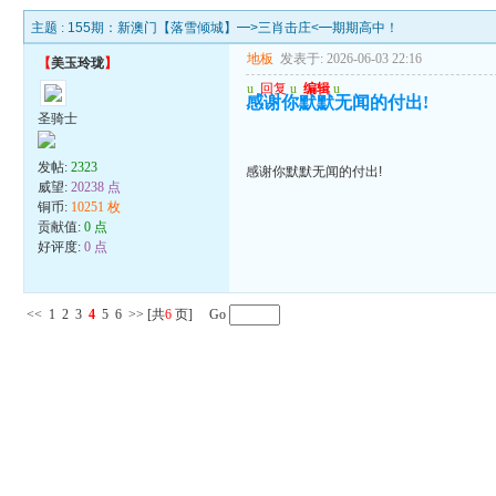
主题 :
155期：新澳门【落雪倾城】━>三肖击庄<━期期高中！
地板
发表于: 2026-06-03 22:16
【
美玉玲珑
】
u
回复
u
编辑
u
感谢你默默无闻的付出!
圣骑士
发帖:
2323
感谢你默默无闻的付出!
威望:
20238 点
铜币:
10251 枚
贡献值:
0 点
好评度:
0 点
<<
1
2
3
4
5
6
>>
[共
6
页] Go