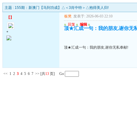
主题 :
155期：新澳门【马到功成】△＜3肖中特＞△抱得美人归!
板凳
发表于: 2026-06-03 22:10
【
】
u
回复
u
编辑
u
顶★汇成一句：我的朋友,谢你无私
*
顶★汇成一句：我的朋友,谢你无私奉献!
<<
1
2
3
4
5
6
7
>>
[共
13
页] Go