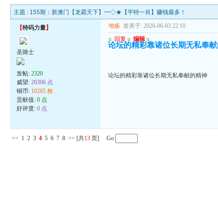
主题 :
155期：新澳门【龙霸天下】━◇★【平特一肖】赚钱最多！
地板
发表于: 2026-06-03 22:10
【
特码力量
】
u
回复
u
编辑
u
论坛的精彩靠诸位长期无私奉献
圣骑士
发帖:
2320
论坛的精彩靠诸位长期无私奉献的精神
威望:
20306 点
铜币:
10285 枚
贡献值:
0 点
好评度:
0 点
<<
1
2
3
4
5
6
7
8
>>
[共
13
页] Go