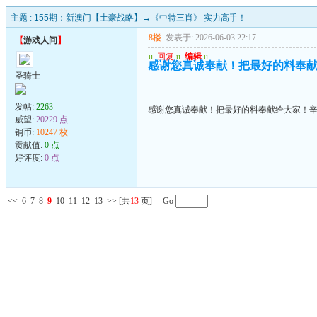
主题 :
155期：新澳门【土豪战略】→《中特三肖》 实力高手！
8楼
发表于: 2026-06-03 22:17
【
游戏人间
】
u
回复
u
编辑
u
感谢您真诚奉献！把最好的料奉
圣骑士
发帖:
2263
感谢您真诚奉献！把最好的料奉献给大家！
威望:
20229 点
铜币:
10247 枚
贡献值:
0 点
好评度:
0 点
<<
6
7
8
9
10
11
12
13
>>
[共
13
页] Go