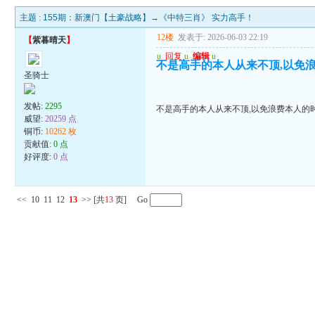
主题 :
155期：新澳门【土豪战略】→《中特三肖》 实力高手！
12楼
发表于: 2026-06-03 22:19
【
紫暮晴天
】
u
回复
u
编辑
u
不是高手的本人从来不顶,以免
圣骑士
发帖:
2295
不是高手的本人从来不顶,以免浪费本人的
威望:
20259 点
铜币:
10262 枚
贡献值:
0 点
好评度:
0 点
<<
10
11
12
13
>>
[共
13
页] Go