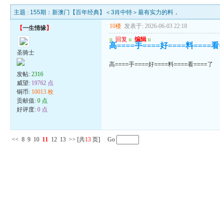
主题 :
155期：新澳门【百年经典】＜3肖中特＞最有实力的料，
10楼
发表于: 2026-06-03 22:18
【
一生情缘
】
u
回复
u
编辑
u
高====手====好====料====看
圣骑士
高====手====好====料====看====了
发帖:
2316
威望:
19762 点
铜币:
10013 枚
贡献值:
0 点
好评度:
0 点
<<
8
9
10
11
12
13
>>
[共
13
页] Go