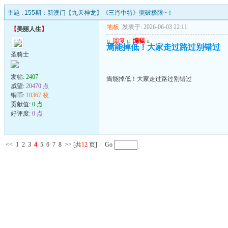
主题 :
155期：新澳门【九天神龙】《三肖中特》突破极限~！
地板
发表于: 2026-06-03 22:11
【
美丽人生
】
u
回复
u
编辑
u
焉能掉低！大家走过路过别错过
圣骑士
发帖:
2407
焉能掉低！大家走过路过别错过
威望:
20470 点
铜币:
10367 枚
贡献值:
0 点
好评度:
0 点
<<
1
2
3
4
5
6
7
8
>>
[共
12
页] Go