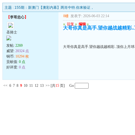
主题 :
155期：新澳门【澳彩内幕】两肖中特.你来验证，
8楼
发表于: 2026-06-03 22:14
【
李哥忠心
】
u
回复
u
编辑
u
大哥你真是高手.望你越战越精彩.
圣骑士
发帖:
2269
大哥你真是高手.望你越战越精彩..顶你上月
威望:
20324 点
铜币:
10294 枚
贡献值:
0 点
好评度:
0 点
<<
6
7
8
9
10
11
12
13
>>
[共
15
页] Go