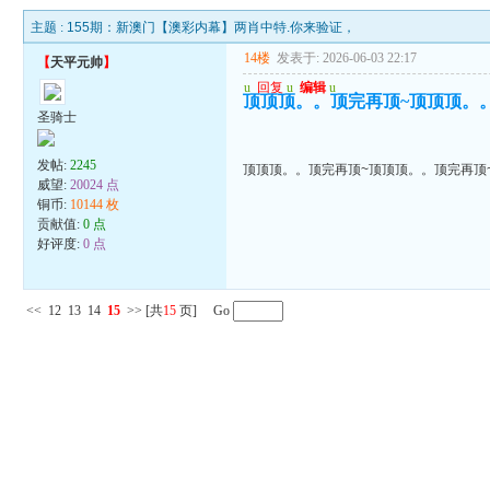
主题 :
155期：新澳门【澳彩内幕】两肖中特.你来验证，
14楼
发表于: 2026-06-03 22:17
【
天平元帅
】
u
回复
u
编辑
u
顶顶顶。。顶完再顶~顶顶顶。
圣骑士
发帖:
2245
顶顶顶。。顶完再顶~顶顶顶。。顶完再顶
威望:
20024 点
铜币:
10144 枚
贡献值:
0 点
好评度:
0 点
<<
12
13
14
15
>>
[共
15
页] Go