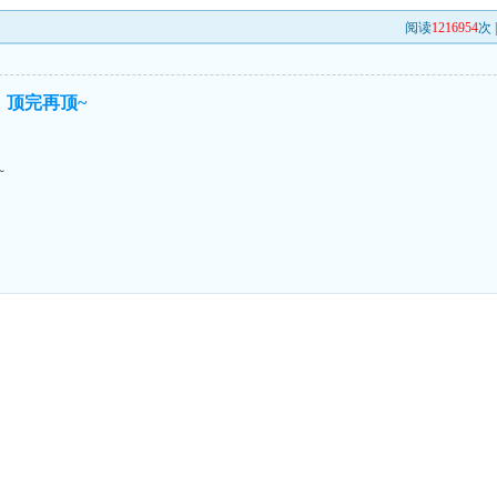
阅读
1216954
次 
。顶完再顶~
~