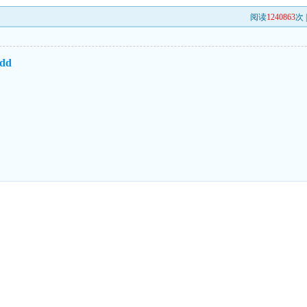
阅读
1240863
次 
dd