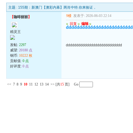
主题 :
155期：新澳门【澳彩内幕】两肖中特.你来验证，
9楼
发表于: 2026-06-03 22:14
【
咖啡丽丽
】
u
回复
u
编辑
u
ddddddddddddddddddddddddd
精灵王
发帖:
2297
ddddddddddddddddddddddddddd
威望:
20180 点
铜币:
10222 枚
贡献值:
0 点
好评度:
0 点
<<
7
8
9
10
11
12
13
14
>>
[共
15
页] Go