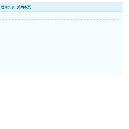
|
返回列表
|
关闭本页