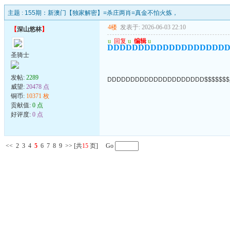
主题 :
155期：新澳门【独家解密】=杀庄两肖=真金不怕火炼，
4楼
发表于: 2026-06-03 22:10
【
深山悠林
】
u
回复
u
编辑
u
DDDDDDDDDDDDDDDDDDD
圣骑士
发帖:
2289
DDDDDDDDDDDDDDDDDDDDD$$$$
威望:
20478 点
铜币:
10371 枚
贡献值:
0 点
好评度:
0 点
<<
2
3
4
5
6
7
8
9
>>
[共
15
页] Go