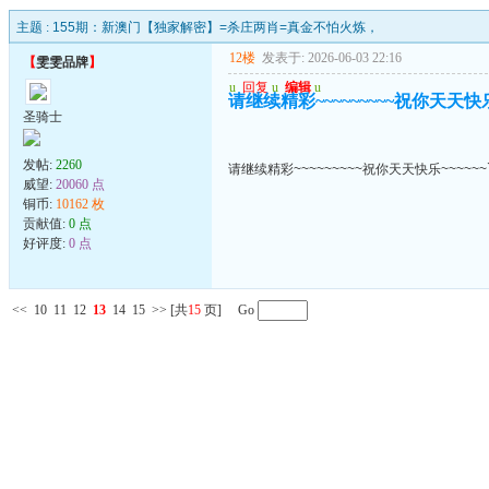
主题 :
155期：新澳门【独家解密】=杀庄两肖=真金不怕火炼，
12楼
发表于: 2026-06-03 22:16
【
雯雯品牌
】
u
回复
u
编辑
u
请继续精彩~~~~~~~~~祝你天天快乐~
圣骑士
发帖:
2260
请继续精彩~~~~~~~~~祝你天天快乐~~~~~~
威望:
20060 点
铜币:
10162 枚
贡献值:
0 点
好评度:
0 点
<<
10
11
12
13
14
15
>>
[共
15
页] Go