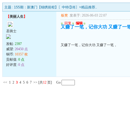
主题 :
155期：新澳门【锦绣前程】〖中特③肖〗≈精品推荐..
板凳
发表于: 2026-06-03 22:07
【
美丽人生
】
u
回复
u
编辑
u
又赚了一笔，记你大功 又赚了一
圣骑士
发帖:
2397
又赚了一笔，记你大功 又赚了一笔，
威望:
20450 点
铜币:
10357 枚
贡献值:
0 点
好评度:
0 点
<<
1
2
3
4
5
6
7
>>
[共
12
页] Go