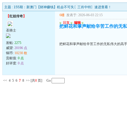
主题 :
155期：新澳门【财神赚钱】机会不可失〖三肖中特〗速进查看！
6楼
发表于: 2026-06-03 22:15
【
红姐传奇
】
u
回复
u
编辑
u
把鲜花和掌声献给辛苦工作的无
圣骑士
发帖:
2275
把鲜花和掌声献给辛苦工作的无私伟大的高
威望:
20196 点
铜币:
10230 枚
贡献值:
0 点
好评度:
0 点
<<
4
5
6
7
8
>>
[共
8
页] Go