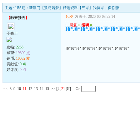
主题 :
155期：新澳门【孤岛若梦】精选资料【三肖】我特肖，保你赚.
10楼
发表于: 2026-06-03 22:14
【
独来独去
】
u
回复
u
编辑
u
顶*顶*顶*顶*顶*顶*顶*顶*顶*顶
圣骑士
发帖:
2265
顶*顶*顶*顶*顶*顶*顶*顶*顶*顶*顶*顶*
威望:
19899 点
铜币:
10082 枚
贡献值:
0 点
好评度:
0 点
<<
8
9
10
11
12
13
14
15
>>
[共
21
页] Go