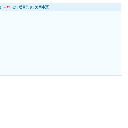
读
1573987
次 |
返回列表
|
关闭本页