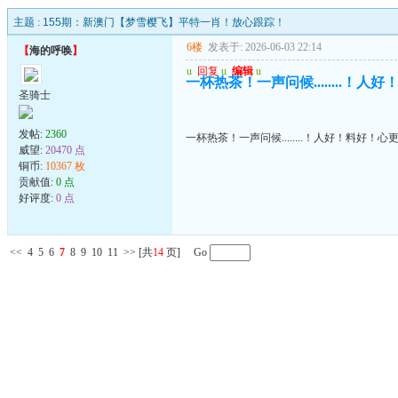
主题 :
155期：新澳门【梦雪樱飞】平特一肖！放心跟踪！
6楼
发表于: 2026-06-03 22:14
【
海的呼唤
】
u
回复
u
编辑
u
一杯热茶！一声问候........！
圣骑士
发帖:
2360
一杯热茶！一声问候........！人好！料好！心
威望:
20470 点
铜币:
10367 枚
贡献值:
0 点
好评度:
0 点
<<
4
5
6
7
8
9
10
11
>>
[共
14
页] Go