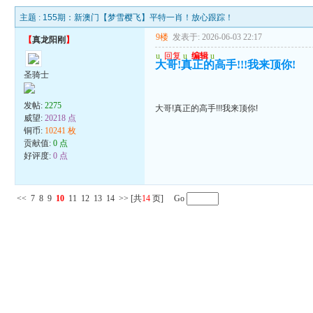
主题 :
155期：新澳门【梦雪樱飞】平特一肖！放心跟踪！
9楼
发表于: 2026-06-03 22:17
【
真龙阳刚
】
u
回复
u
编辑
u
大哥!真正的高手!!!我来顶你!
圣骑士
发帖:
2275
大哥!真正的高手!!!我来顶你!
威望:
20218 点
铜币:
10241 枚
贡献值:
0 点
好评度:
0 点
<<
7
8
9
10
11
12
13
14
>>
[共
14
页] Go