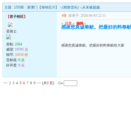
主题 :
155期：新澳门【海纳百川】↘(精致③头)↘从未被超越.
4楼
发表于: 2026-06-03 22:11
【
君子特区
】
u
回复
u
编辑
u
感谢您真诚奉献。把最好的料奉
圣骑士
发帖:
2264
感谢您真诚奉献。把最好的料奉献给大家
威望:
19795 点
铜币:
10030 枚
贡献值:
0 点
好评度:
0 点
<<
2
3
4
5
6
7
8
9
>>
[共
9
页] Go