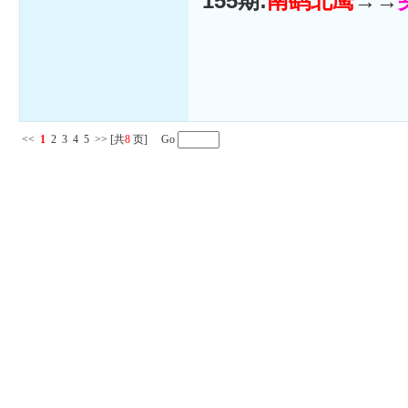
155期:
南鹞北鹰
→→
<<
1
2
3
4
5
>>
[共
8
页] Go