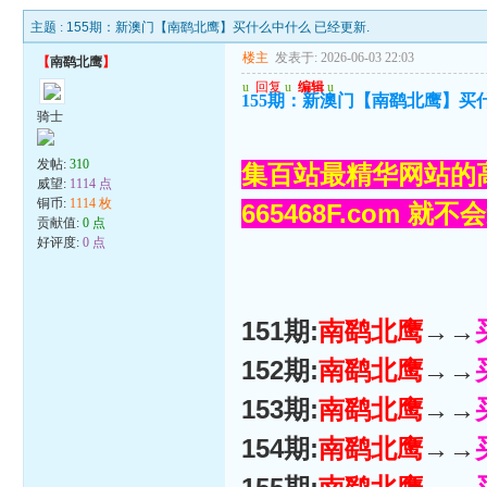
主题 :
155期：新澳门【南鹞北鹰】买什么中什么 已经更新.
楼主
发表于: 2026-06-03 22:03
【
南鹞北鹰
】
u
回复
u
编辑
u
155期：新澳门【南鹞北鹰】买
骑士
发帖:
310
集百站最精华网站的高
威望:
1114 点
铜币:
1114 枚
665468F.com 就
贡献值:
0 点
好评度:
0 点
151期:
南鹞北鹰
→→
152期:
南鹞北鹰
→→
153期:
南鹞北鹰
→→
154期:
南鹞北鹰
→→