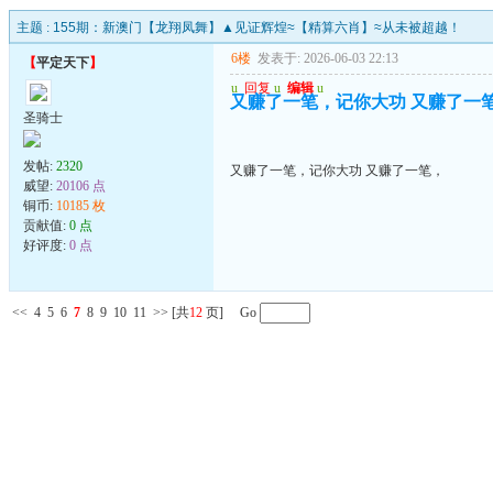
主题 :
155期：新澳门【龙翔凤舞】▲见证辉煌≈【精算六肖】≈从未被超越！
6楼
发表于: 2026-06-03 22:13
【
平定天下
】
u
回复
u
编辑
u
又赚了一笔，记你大功 又赚了一
圣骑士
发帖:
2320
又赚了一笔，记你大功 又赚了一笔，
威望:
20106 点
铜币:
10185 枚
贡献值:
0 点
好评度:
0 点
<<
4
5
6
7
8
9
10
11
>>
[共
12
页] Go