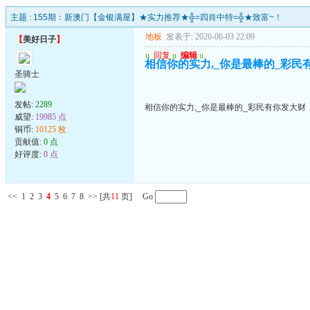
主题 :
155期：新澳门【金银满屋】★实力推荐★╬=四肖中特=╬★致富~！
地板
发表于: 2026-06-03 22:09
【
美好日子
】
u
回复
u
编辑
u
相信你的实力,_你是最棒的_彩民
圣骑士
发帖:
2289
相信你的实力,_你是最棒的_彩民有你发大财
威望:
19985 点
铜币:
10125 枚
贡献值:
0 点
好评度:
0 点
<<
1
2
3
4
5
6
7
8
>>
[共
11
页] Go