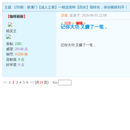
主题 :
155期：新澳门【成人之善】━精选资料【四肖】我特肖，保你横财到手！
沙发
发表于: 2026-06-03 22:08
【
咖啡丽丽
】
u
回复
u
编辑
u
记你大功 又赚了一笔，
精灵王
发帖:
2281
记你大功 又赚了一笔，
威望:
20148 点
铜币:
10206 枚
贡献值:
0 点
好评度:
0 点
<<
1
2
3
4
5
6
>>
[共
14
页] Go