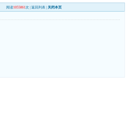
阅读
1055861
次 |
返回列表
|
关闭本页