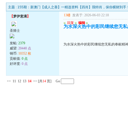
主题 :
155期：新澳门【成人之善】━精选资料【四肖】我特肖，保你横财到手
13楼
发表于: 2026-06-03 22:18
【
梦伊意满
】
u
回复
u
编辑
u
为水深火热中的彩民继续您无私
圣骑士
发帖:
2379
为水深火热中的彩民继续您无私的奉献精
威望:
20440 点
铜币:
10352 枚
贡献值:
0 点
好评度:
0 点
<<
11
12
13
14
>>
[共
14
页] Go