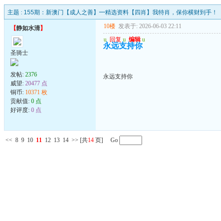
主题 :
155期：新澳门【成人之善】━精选资料【四肖】我特肖，保你横财到手！
10楼
发表于: 2026-06-03 22:11
【
静如水清
】
u
回复
u
编辑
u
永远支持你
圣骑士
发帖:
2376
永远支持你
威望:
20477 点
铜币:
10371 枚
贡献值:
0 点
好评度:
0 点
<<
8
9
10
11
12
13
14
>>
[共
14
页] Go