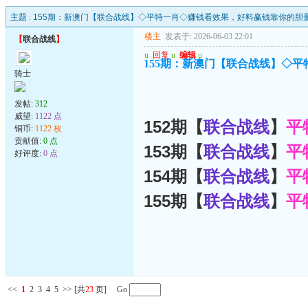
主题 :
155期：新澳门【联合战线】◇平特一肖◇赚钱看效果，好料赢钱靠你的胆
楼主
发表于: 2026-06-03 22:01
【
联合战线
】
u
回复
u
编辑
u
155期：新澳门【联合战线】◇
骑士
发帖:
312
威望:
1122 点
152期【
联合战线
】
平
铜币:
1122 枚
贡献值:
0 点
153期【
联合战线
】
平
好评度:
0 点
154期【
联合战线
】
平
155期【
联合战线
】
平
<<
1
2
3
4
5
>>
[共
23
页] Go